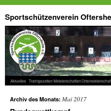
Zum
Inhalt
Sportschützenverein Oftershe
springen
Aktuelles
Trainigszeiten
Meisterschaften
Ortsmeisterschaf
Mai 2017
Archiv des Monats: