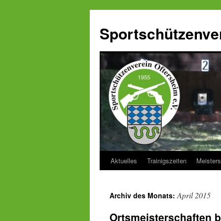
Zum
Inhalt
Sportschützenver
springen
Aktuelles
Trainigszeiten
Meisters
April 2015
Archiv des Monats:
Ortsmeisterschaften 