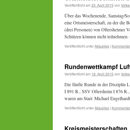
Veröffentlicht am
20. April 2015
von
Volke
Über das Wochenende, Samstag/Sonnt
eine Ortsmeisterschaft, zu der die
(drei Personen) von Oftersheimer Ve
Schützen können nicht teilnehmen
Veröffentlicht unter
Aktuelles
|
Kommentar 
Rundenwettkampf Luft
Veröffentlicht am
18. April 2015
von
Volke
Die fünfte Runde in der Disziplin 
I 891 R., SSV Oftersheim I 876 R.
waren am Start: Michael Engelhar
Veröffentlicht unter
Aktuelles
|
Kommentar 
Kreismeisterschaften