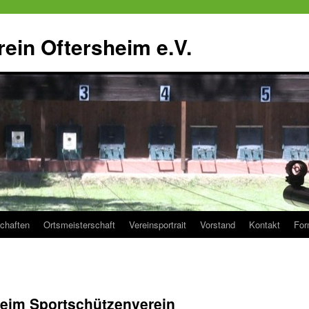
ein Oftersheim e.V.
chaften
Ortsmeisterschaft
Vereinsportrait
Vorstand
Kontakt
For
beim Sportschützenverein