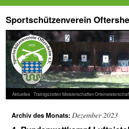
Zum
Inhalt
Sportschützenverein Oftershe
springen
Aktuelles
Trainigszeiten
Meisterschaften
Ortsmeisterschaf
Dezember 2023
Archiv des Monats: